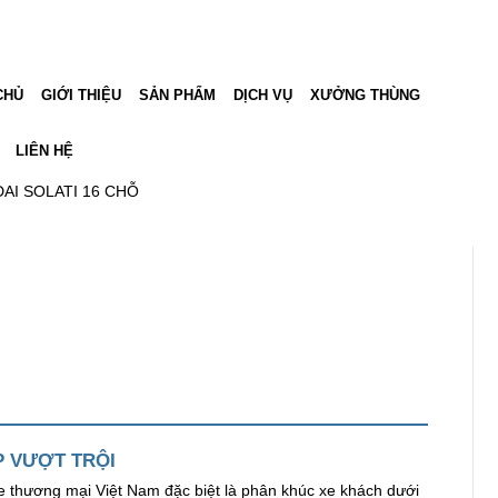
CHỦ
GIỚI THIỆU
SẢN PHẨM
DỊCH VỤ
XƯỞNG THÙNG
LIÊN HỆ
AI SOLATI 16 CHỖ
 VƯỢT TRỘI
xe thương mại Việt Nam đặc biệt là phân khúc xe khách dưới