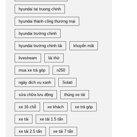
hyundai tai truong chinh
hyundai thành công thương mại
hyundai trường chinh
hyundai trường chinh tải
khuyến mãi
livestream
lái thử
mua xe trả góp
n250
ngày dich vụ xanh
Solati
sửa chữa lưu động
thùng xe tải
xe 16 chỗ
xe khách
xe trả góp
xe tải
xe tải 1.5 tấn
xe tải 2.5 tấn
xe tải 7 tấn