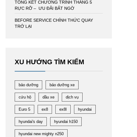
TỔNG KẾT CHƯƠNG TRÌNH THÁNG 5
RỰC RỠ – ƯU ĐÃI BẤT NGỜ
BEFORE SERVICE CHÍNH THỨC QUAY
TRỞ LẠI
XU HƯỚNG TÌM KIẾM
bảo dưỡng
bảo dưỡng xe
cứu hộ
dầu xe
dịch vụ
Euro 5
ex8
ex8l
hyundai
hyundai's day
hyundai h150
hyundai new mighty n250