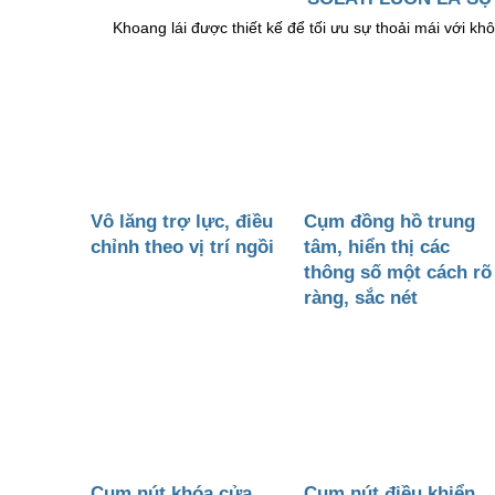
Khoang lái được thiết kế để tối ưu sự thoải mái với kh
Vô lăng trợ lực, điều
Cụm đồng hồ trung
chỉnh theo vị trí ngồi
tâm, hiển thị các
thông số một cách rõ
ràng, sắc nét
Cụm nút khóa cửa
Cụm nút điều khiển